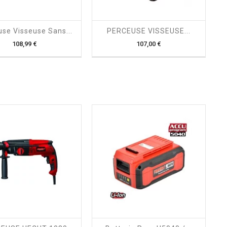
shopping_cart

shopping_cart

se Visseuse Sans...
PERCEUSE VISSEUSE...
Prix
Prix
108,99 €
107,00 €
shopping_cart

shopping_cart
