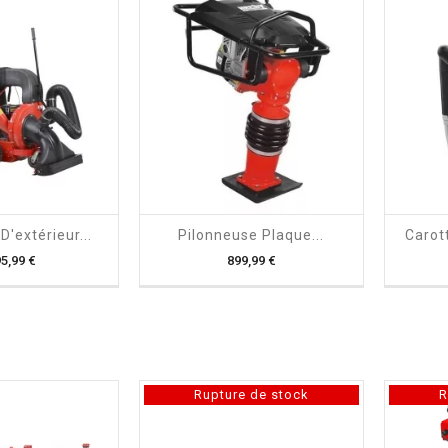

shopping_cart

D'extérieur...
Pilonneuse Plaque...
Carot
Prix
Prix
95,99 €
899,99 €
Rupture de stock
R