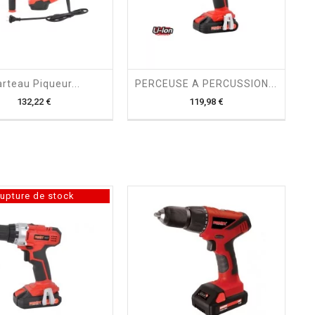
shopping_cart

shopping_cart

rteau Piqueur...
PERCEUSE A PERCUSSION...
Prix
Prix
132,22 €
119,98 €
upture de stock