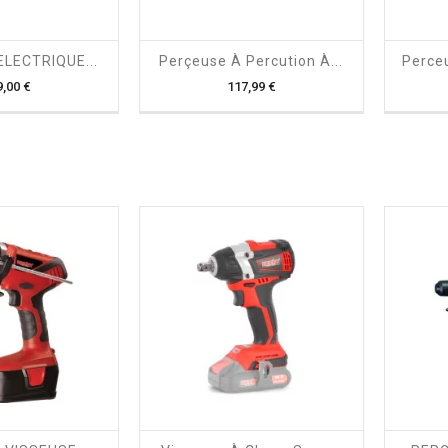

shopping_cart

LECTRIQUE...
Perçeuse À Percution À...
Perceu
Prix
Prix
9,00 €
117,99 €

shopping_cart
