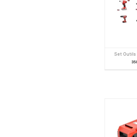
shopping_cart
Set Outils 
35