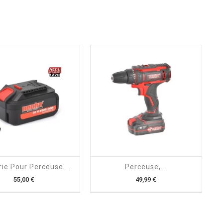
shopping_cart

shopping_cart

rie Pour Perceuse...
Perceuse,...
Prix
Prix
55,00 €
49,99 €