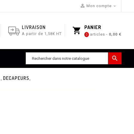

Mon compte

LIVRAISON
PANIER
shopping_cart
A partir de 1,58€ HT
articles -
0,00 €
0

, DECAPEURS,