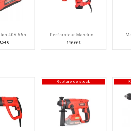

shopping_cart

i-Ion 40V 5Ah
Perforateur Mandrin...
Ma
Prix
Prix
3,54 €
149,99 €
Rupture de stock
R