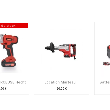
 de stock

shopping_cart

ERCEUSE Hecht
Location Marteau...
Batte
Prix
Prix
,90 €
60,00 €