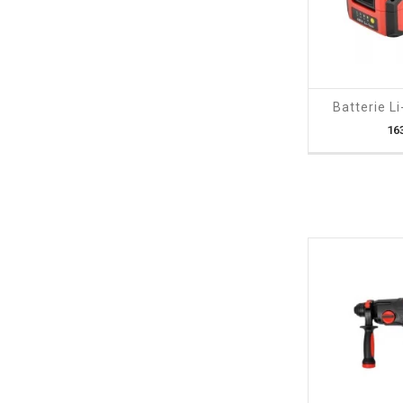
shopping_cart
Batterie L
16