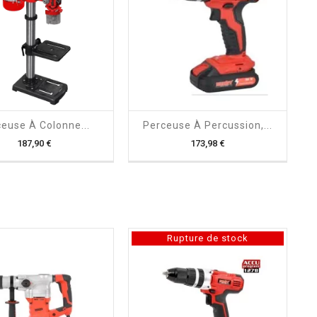
shopping_cart

shopping_cart

euse À Colonne...
Perceuse À Percussion,...
Prix
Prix
187,90 €
173,98 €
Rupture de stock