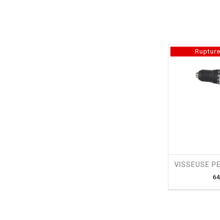
Rupture
shopping_cart
VISSEUSE P
64