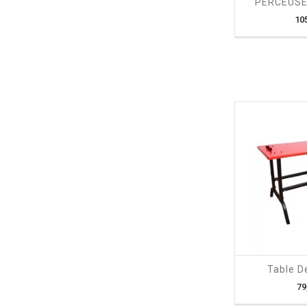
PERCEUSE 
10
shopping_cart
Table De
79