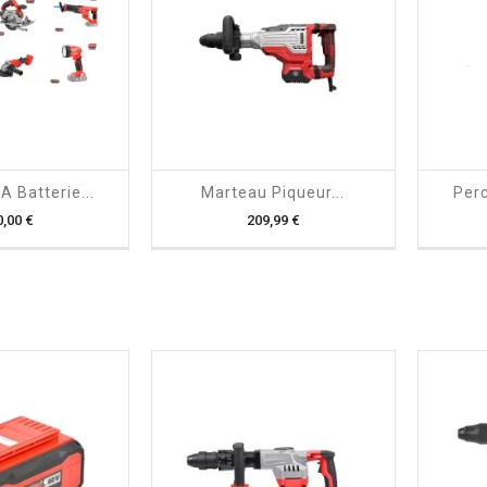

shopping_cart

A Batterie...
Marteau Piqueur...
Perc
Prix
Prix
0,00 €
209,99 €