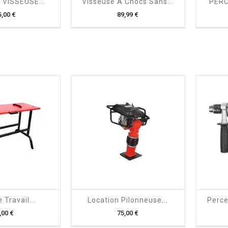
VISSEUSE...
Visseuse À Chocs Sans...
PERC
Prix
Prix
5,00 €
89,99 €

shopping_cart

 Travail...
Location Pilonneuse...
Perce
Prix
Prix
,00 €
75,00 €