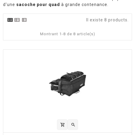
d'une
sacoche pour quad
à grande contenance.
Il existe 8 products.
Montrant 1-8 de 8 article(s)
shopping_cart
