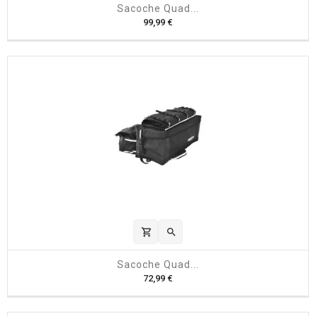
Sacoche Quad...
P
99,99 €
r
i
x
shopping_cart

Sacoche Quad...
P
72,99 €
r
i
x