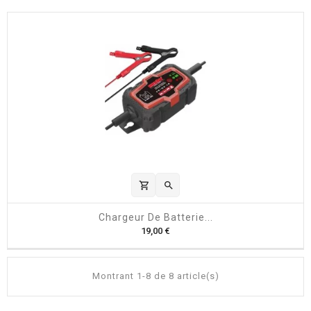
i
x
shopping_cart

Chargeur De Batterie...
P
19,00 €
r
i
x
Montrant 1-8 de 8 article(s)