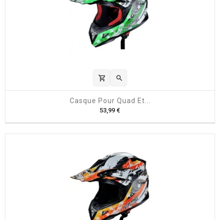
shopping_cart

Casque Pour Quad Et...
P
53,99 €
r
i
x