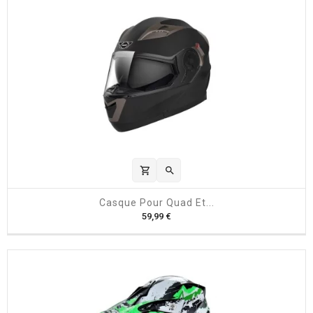
shopping_cart

Casque Pour Quad Et...
P
59,99 €
r
i
x