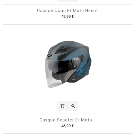
Casque Quad Et Moto Hecht
P
49,99 €
r
i
x
shopping_cart

Casque Scooter Et Moto...
P
46,99 €
r