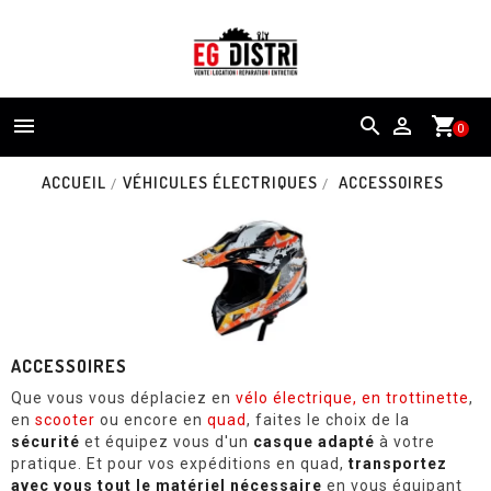


shopping_cart
0
ACCUEIL
VÉHICULES ÉLECTRIQUES
ACCESSOIRES
ACCESSOIRES
Que vous vous déplaciez en
vélo électrique, en trottinette
,
en
scooter
ou encore en
quad
, faites le choix de la
sécurité
et équipez vous d'un
casque adapté
à votre
pratique. Et pour vos expéditions en quad,
transportez
avec vous tout le matériel nécessaire
en vous équipant