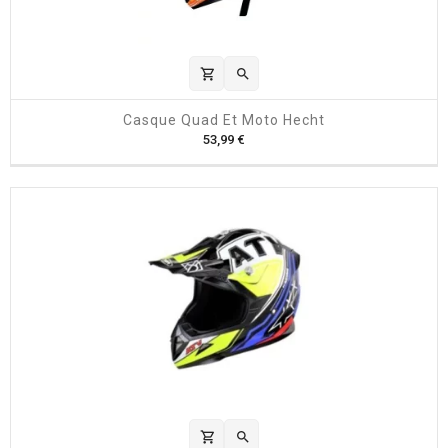
shopping_cart

Casque Quad Et Moto Hecht
P
53,99 €
r
i
x
shopping_cart
