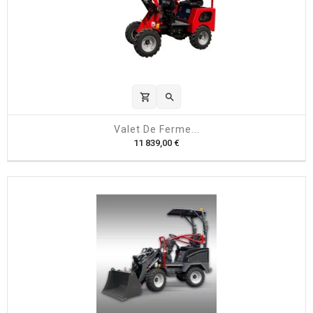
shopping_cart

Valet De Ferme...
P
11 839,00 €
r
i
x