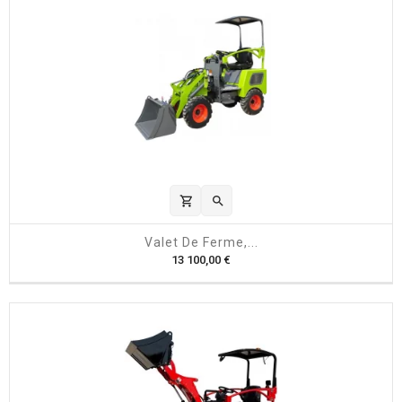
shopping_cart

Valet De Ferme,...
P
13 100,00 €
r
i
x