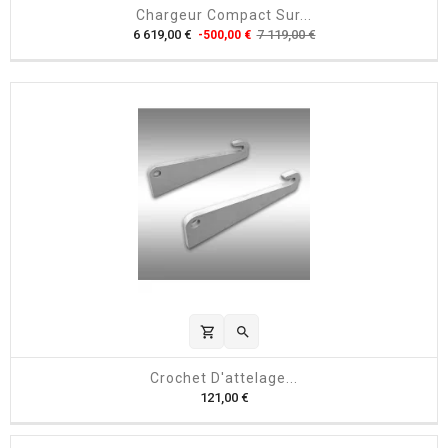
Chargeur Compact Sur...
P
P
6 619,00 €
7 119,00 €
-500,00 €
r
r
i
i
x
x
h
a
b
i
t
u
e
l
shopping_cart

Crochet D'attelage...
P
121,00 €
r
i