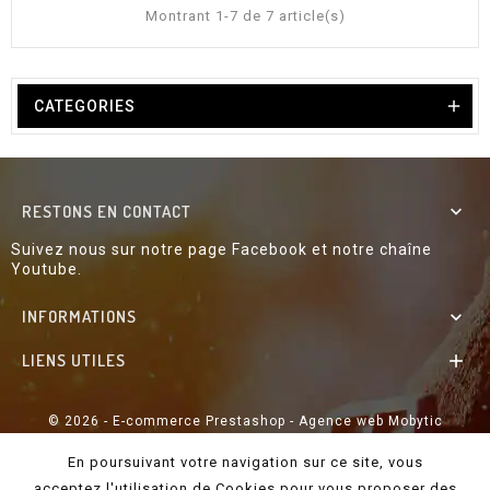
x
Montrant 1-7 de 7 article(s)

CATEGORIES
RESTONS EN CONTACT

Suivez nous sur notre page Facebook et notre chaîne
Youtube.
INFORMATIONS

LIENS UTILES

© 2026 - E-commerce Prestashop - Agence web Mobytic
En poursuivant votre navigation sur ce site, vous
acceptez l'utilisation de Cookies pour vous proposer des