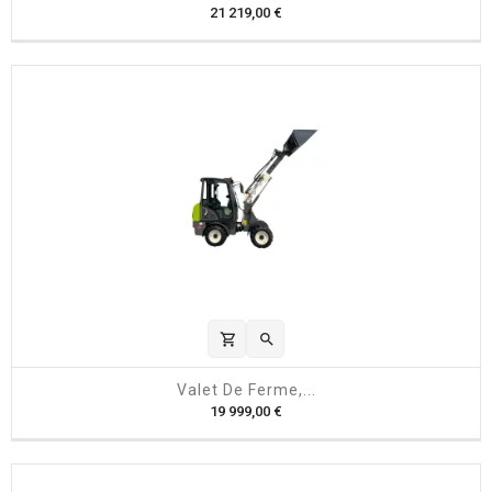
P
21 219,00 €
r
i
x
shopping_cart

Valet De Ferme,...
P
19 999,00 €
r
i
x