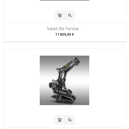
shopping_cart

Valet De Ferme...
P
11 839,00 €
r
i
x
shopping_cart
