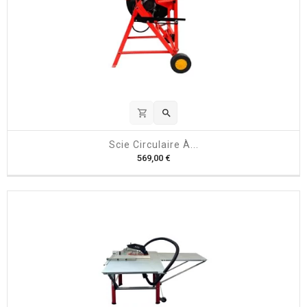
shopping_cart

Scie Circulaire À...
P
569,00 €
r
i
x