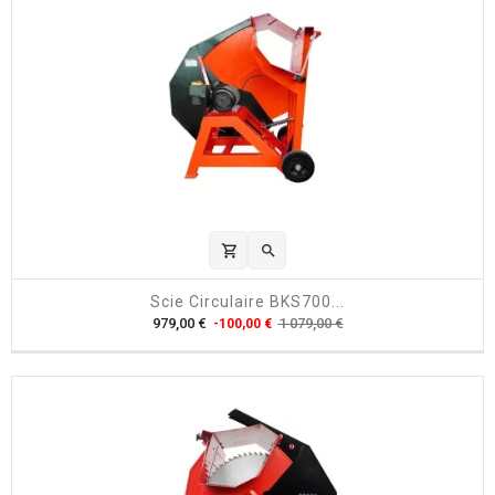
shopping_cart

Scie Circulaire BKS700...
P
P
979,00 €
1 079,00 €
-100,00 €
r
r
i
i
x
x
h
a
b
i