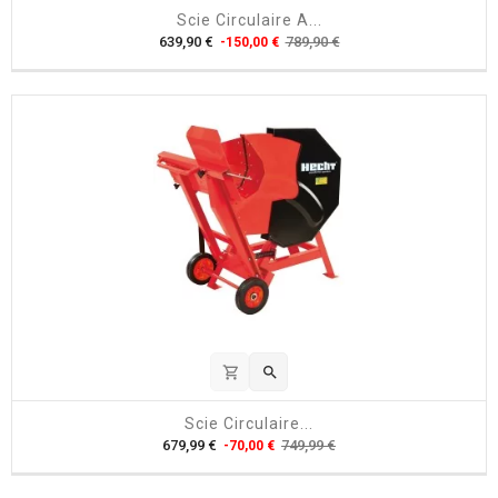
Scie Circulaire A...
P
P
639,90 €
789,90 €
-150,00 €
r
r
i
i
x
x
h
a
b
i
t
u
e
l
shopping_cart

Scie Circulaire...
P
P
679,99 €
749,99 €
-70,00 €
r
r
i
i