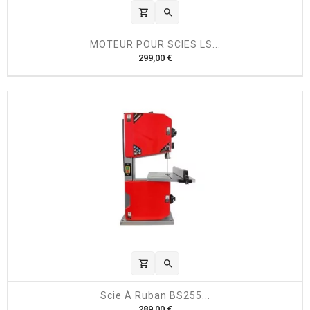
shopping_cart

MOTEUR POUR SCIES LS...
P
299,00 €
r
i
x
shopping_cart

Scie À Ruban BS255...
P
289,00 €