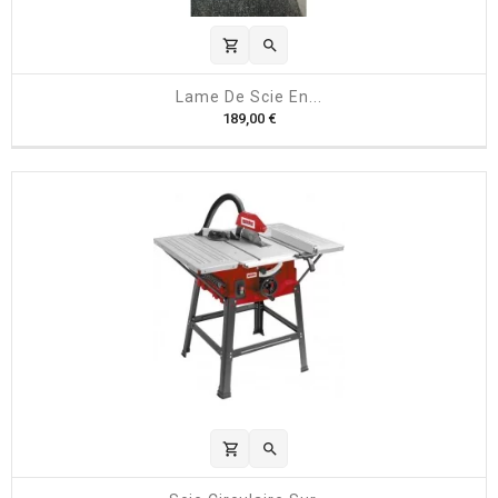
shopping_cart

Lame De Scie En...
P
189,00 €
r
i
x
shopping_cart
