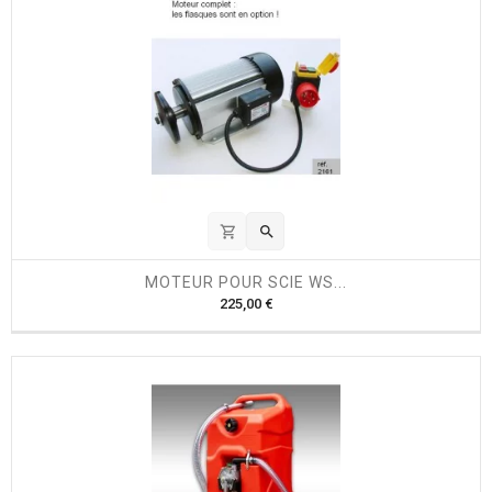
shopping_cart

MOTEUR POUR SCIE WS...
P
225,00 €
r
i
x