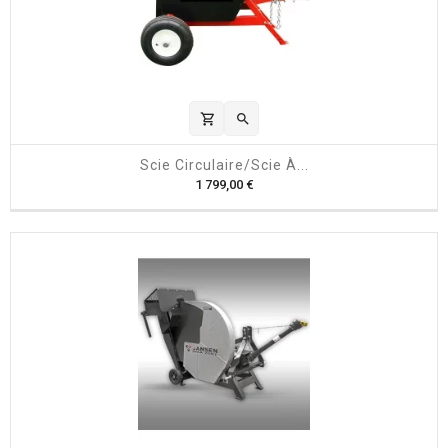
shopping_cart

Scie Circulaire/scie À...
P
1 799,00 €
r
i
x