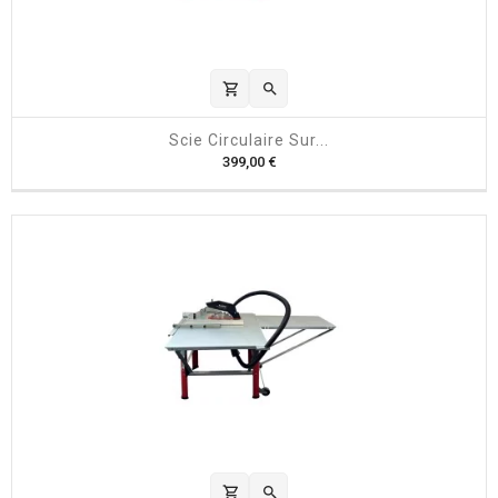
shopping_cart

Scie Circulaire Sur...
P
399,00 €
r
i
x
shopping_cart
