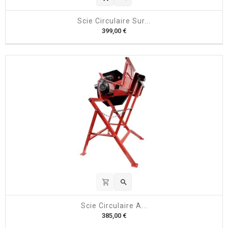
Scie Circulaire Sur...
P
399,00 €
r
i
x
shopping_cart

Scie Circulaire A...
P
385,00 €
r