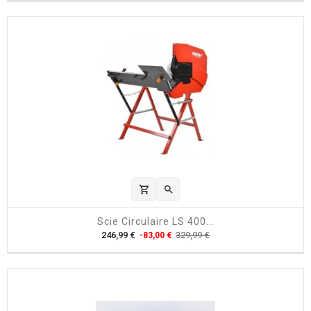
i
x
shopping_cart

Scie Circulaire LS 400...
P
P
246,99 €
329,99 €
-83,00 €
r
r
i
i
x
x
h
a