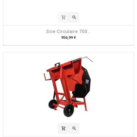
shopping_cart

Scie Circulaire 700...
P
956,99 €
r
i
x
shopping_cart
