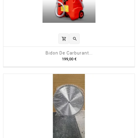
shopping_cart

Bidon De Carburant...
P
199,00 €
r
i
x