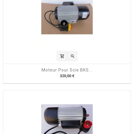
b
i
t
u
e
l
shopping_cart

Moteur Pour Scie BKS...
P
320,00 €
r
i
x