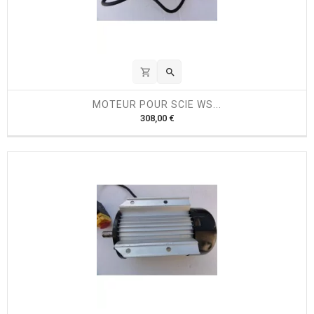
shopping_cart

MOTEUR POUR SCIE WS...
P
308,00 €
r
i
x