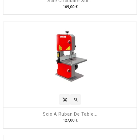
Scie Circulaire Sur...
P
169,00 €
r
i
x
shopping_cart

Scie À Ruban De Table...
P
127,00 €
r
i
x