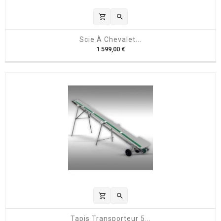
shopping_cart

Scie À Chevalet...
P
1 599,00 €
r
i
x
shopping_cart

Tapis Transporteur 5...