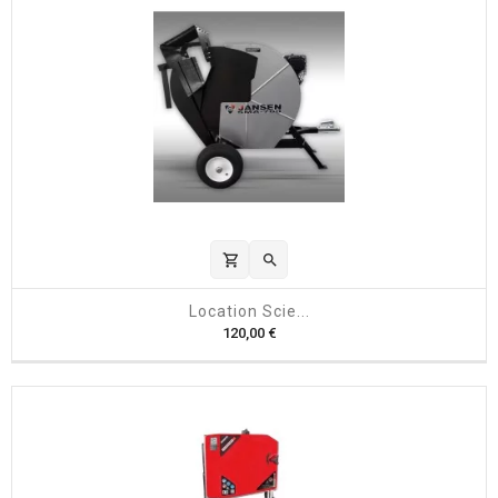
shopping_cart

Location Scie...
P
120,00 €
r
i
x