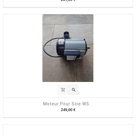
r
i
x
shopping_cart

Moteur Pour Scie WS...
P
249,00 €
r
i
x