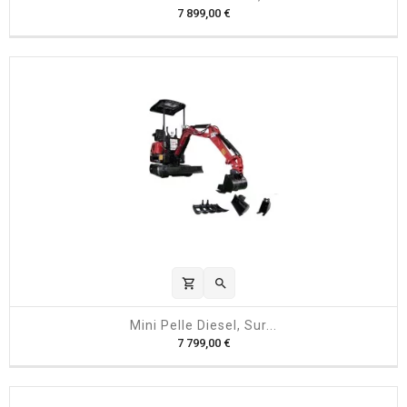
P
7 899,00 €
r
i
x
shopping_cart

Mini Pelle Diesel, Sur...
P
7 799,00 €
r
i
x