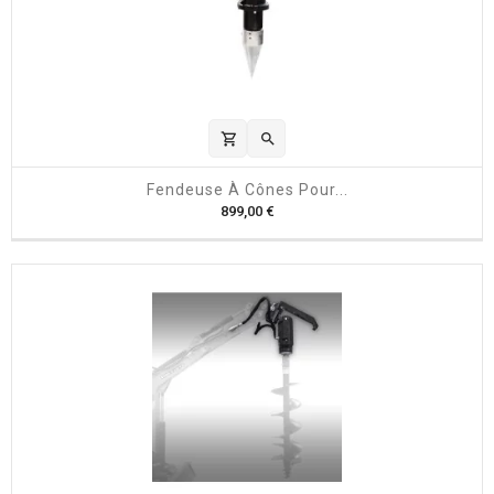
shopping_cart

Fendeuse À Cônes Pour...
P
899,00 €
r
i
x