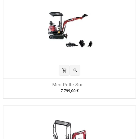
shopping_cart

Mini Pelle Sur...
P
7 799,00 €
r
i
x