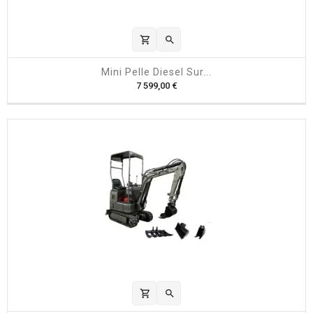
shopping_cart

Mini Pelle Diesel Sur...
P
7 599,00 €
r
i
x
shopping_cart
