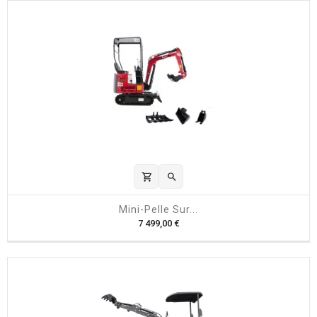
x
shopping_cart

Mini-Pelle Sur...
P
7 499,00 €
r
i
x