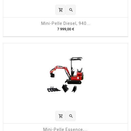
shopping_cart

Mini-Pelle Diesel, 940...
P
7 999,00 €
r
i
x
shopping_cart

Mini-Pelle Essence,...