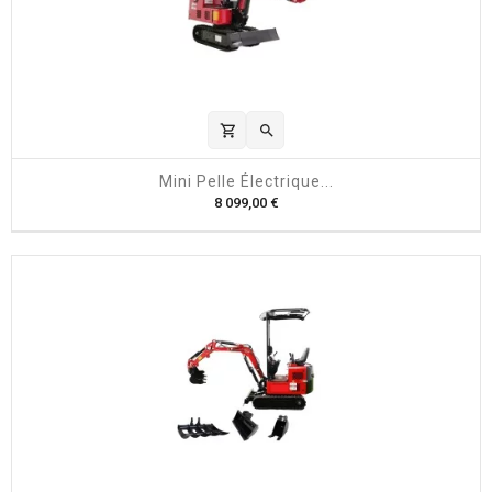
shopping_cart

Mini Pelle Électrique...
P
8 099,00 €
r
i
x