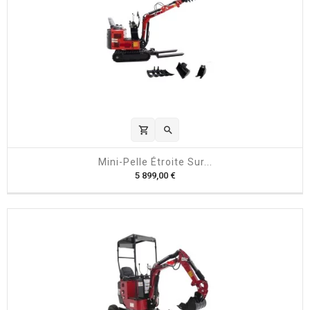
shopping_cart

Mini-Pelle Étroite Sur...
P
5 899,00 €
r
i
x