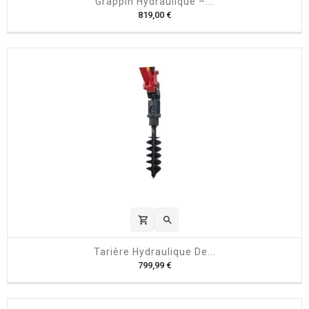
Grappin Hydraulique –...
P
819,00 €
r
i
x
shopping_cart

Tarière Hydraulique De...
P
799,99 €
r
i
x