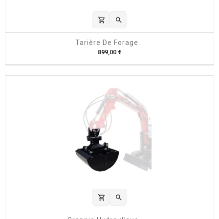
shopping_cart

Tarière De Forage...
P
899,00 €
r
i
x
shopping_cart
