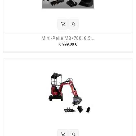
shopping_cart

Mini-Pelle MB-700, 8,5...
P
6 999,00 €
r
i
x
shopping_cart
