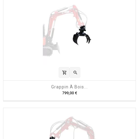
shopping_cart

Grappin À Bois...
P
799,00 €
r
i
x