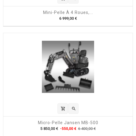
Mini-Pelle À 4 Roues,...
P
6 999,00 €
r
i
x
shopping_cart

Micro-Pelle Jansen MB-500
P
P
5 850,00 €
6 400,00 €
-550,00 €
r
r