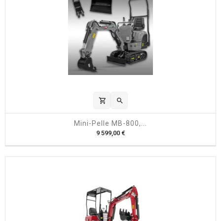
shopping_cart

Mini-Pelle MB-800,...
P
9 599,00 €
r
i
x