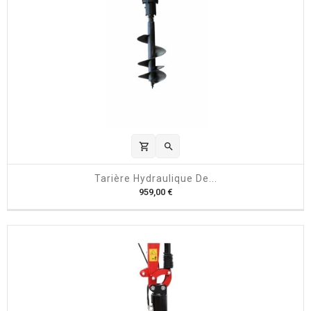
shopping_cart

Tarière Hydraulique De...
P
959,00 €
r
i
x