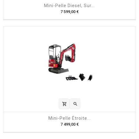
Mini-Pelle Diesel, Sur...
P
7 599,00 €
r
i
x
shopping_cart

Mini-Pelle Étroite...
P
7 499,00 €
r
i