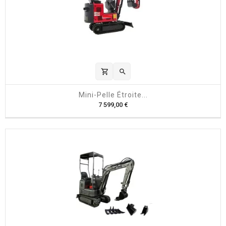
shopping_cart

Mini-Pelle Étroite...
P
7 599,00 €
r
i
x