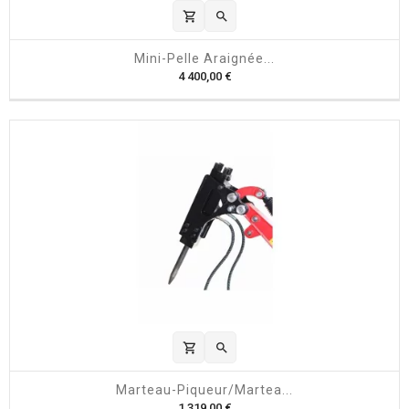
shopping_cart

Mini-Pelle Araignée...
P
4 400,00 €
r
i
x
shopping_cart

Marteau-Piqueur/martea...
P
1 319,00 €