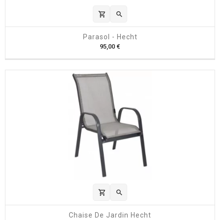
shopping_cart

Parasol - Hecht
P
95,00 €
r
i
x
shopping_cart

Chaise De Jardin Hecht