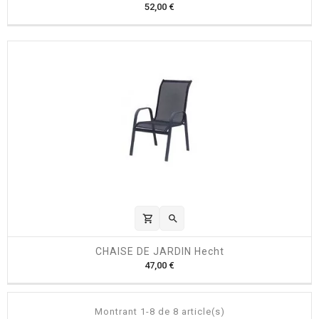
P
52,00 €
r
i
x
shopping_cart

CHAISE DE JARDIN Hecht
P
47,00 €
r
i
x
Montrant 1-8 de 8 article(s)