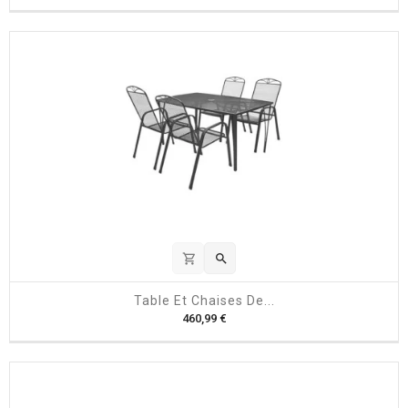
r
i
x
shopping_cart

Table Et Chaises De...
P
460,99 €
r
i
x