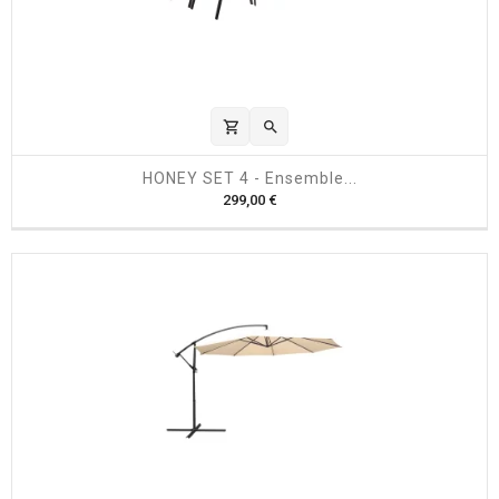
shopping_cart

HONEY SET 4 - Ensemble...
P
299,00 €
r
i
x