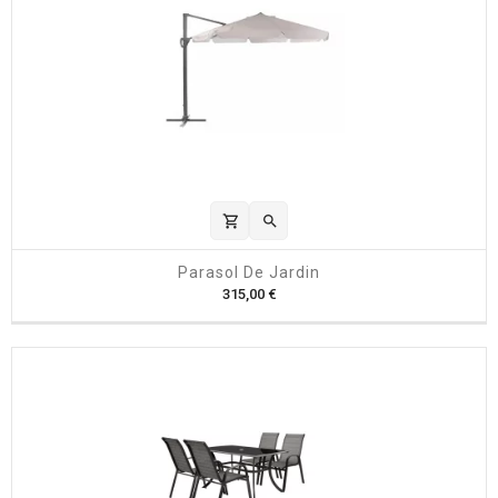
shopping_cart

Parasol De Jardin
P
315,00 €
r
i
x