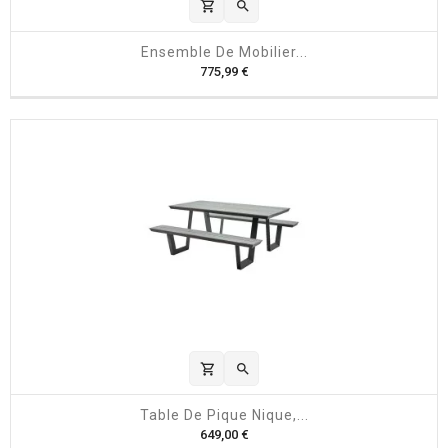
shopping_cart

Ensemble De Mobilier...
P
775,99 €
r
i
x
shopping_cart

Table De Pique Nique,...
P
649,00 €