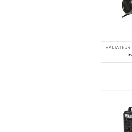
shopping_cart
RADIATEUR 
95