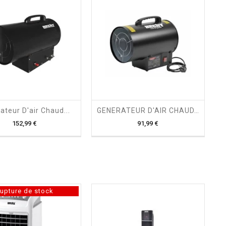
shopping_cart

shopping_cart

ateur D'air Chaud...
GENERATEUR D'AIR CHAUD...
Prix
Prix
152,99 €
91,99 €
upture de stock