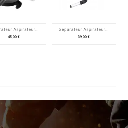
shopping_cart

shopping_cart

ateur Aspirateur...
Séparateur Aspirateur...
Prix
Prix
45,00 €
39,00 €