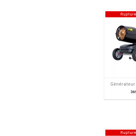
Rupture
shopping_cart
Générateur 
36
Rupture