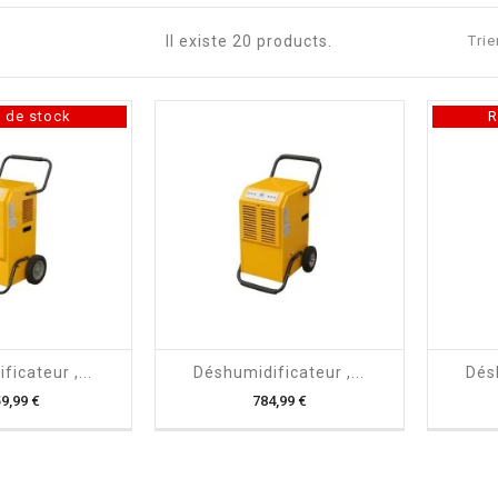
Il existe 20 products.
Trie
 de stock
R

shopping_cart

icateur ,...
Déshumidificateur ,...
Désh
Prix
Prix
59,99 €
784,99 €