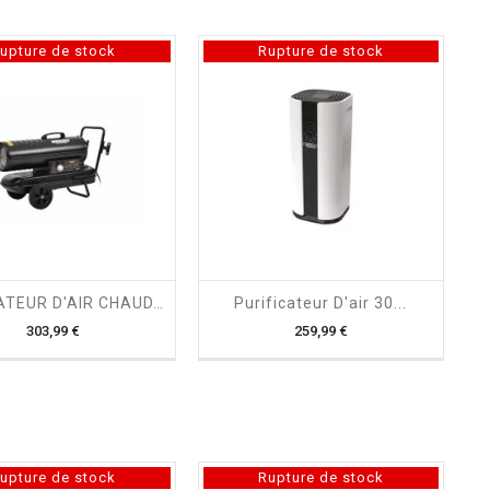
upture de stock
Rupture de stock
shopping_cart

shopping_cart

GENERATEUR D'AIR CHAUD...
Purificateur D'air 30...
Prix
Prix
303,99 €
259,99 €
upture de stock
Rupture de stock