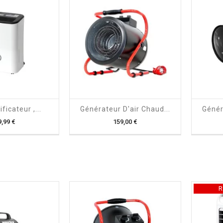

shopping_cart

icateur ,...
Générateur D'air Chaud...
Génér
Prix
Prix
9,99 €
159,00 €
R