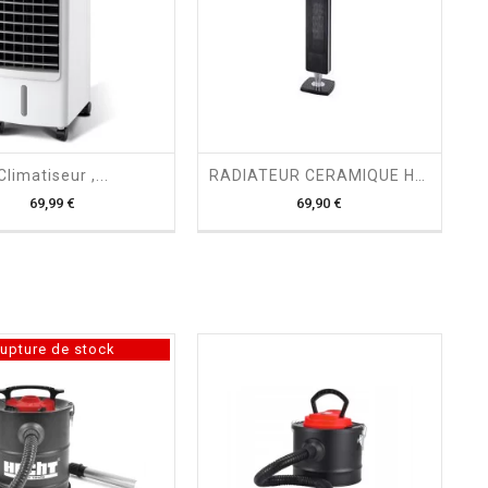
shopping_cart

shopping_cart

Climatiseur ,...
RADIATEUR CERAMIQUE Hecht
Prix
Prix
69,99 €
69,90 €
upture de stock