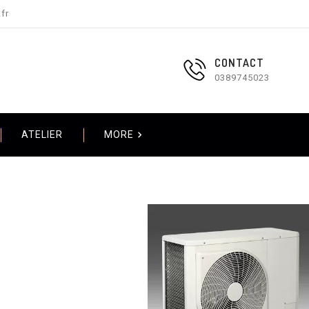
fr
CONTACT
0389745023

ATELIER
MORE