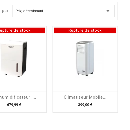

r par:
Prix, décroissant
upture de stock
Rupture de stock
shopping_cart

shopping_cart

umidificateur ,...
Climatiseur Mobile...
Prix
Prix
679,99 €
399,00 €