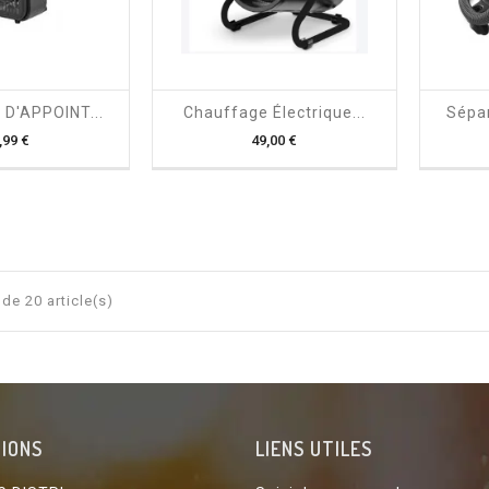

shopping_cart

D'APPOINT...
Chauffage Électrique...
Sépar
Prix
Prix
,99 €
49,00 €
de 20 article(s)
IONS
LIENS UTILES