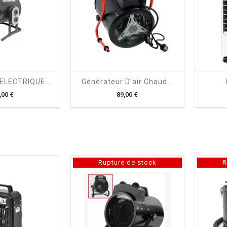

shopping_cart

ELECTRIQUE...
Générateur D'air Chaud...
Prix
Prix
,00 €
89,00 €
Rupture de stock
R