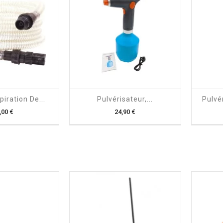

shopping_cart

iration De...
Pulvérisateur,...
Pulvé
Prix
Prix
,00 €
24,90 €