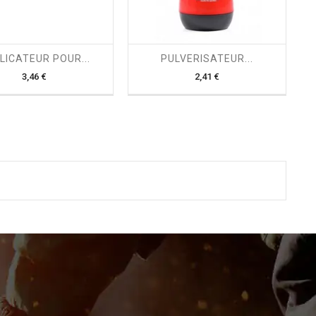
shopping_cart

shopping_cart

LICATEUR POUR...
PULVERISATEUR...
Prix
Prix
3,46 €
2,41 €