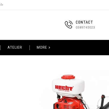
fr
CONTACT
0389745023

ATELIER
MORE