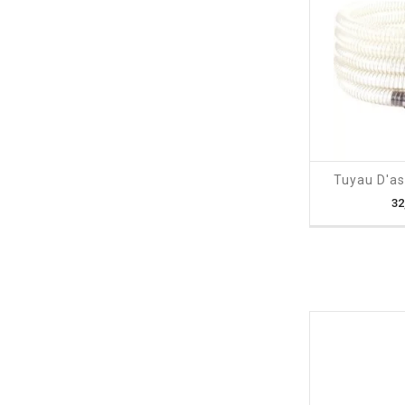
shopping_cart
Tuyau D'asp
32