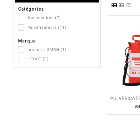
Catégories
Accessoires
(7)
Pulvérisateurs
(11)
Marque
crossfer GMBH
(1)
HECHT
(3)
shopping_cart
95