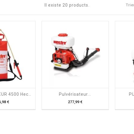
Il existe 20 products.
Trie

shopping_cart

PULVERISATEUR 4500 Hecht
Pulvérisateur...
PU
Prix
Prix
6,98 €
277,99 €