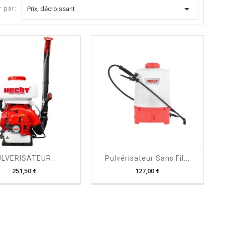

r par:
Prix, décroissant
shopping_cart

shopping_cart

LVERISATEUR...
Pulvérisateur Sans Fil...
Prix
Prix
251,50 €
127,00 €