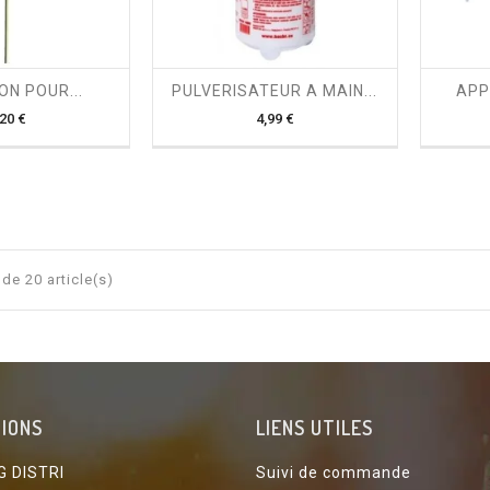

shopping_cart

ON POUR...
PULVERISATEUR A MAIN...
APP
Prix
Prix
,20 €
4,99 €
de 20 article(s)
IONS
LIENS UTILES
G DISTRI
Suivi de commande