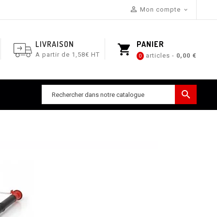

Mon compte

LIVRAISON
PANIER
shopping_cart
A partir de 1,58€ HT
articles -
0,00 €
0
