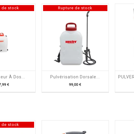
 de stock
Rupture de stock

shopping_cart

eur À Dos...
Pulvérisation Dorsale...
Prix
Prix
7,99 €
99,00 €
 de stock