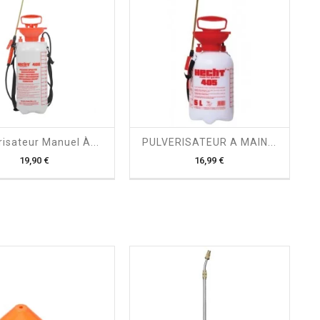
shopping_cart

shopping_cart

risateur Manuel À...
PULVERISATEUR A MAIN...
Prix
Prix
19,90 €
16,99 €