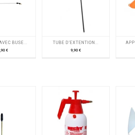

shopping_cart

AVEC BUSE...
TUBE D'EXTENTION...
APP
Prix
Prix
,90 €
9,90 €