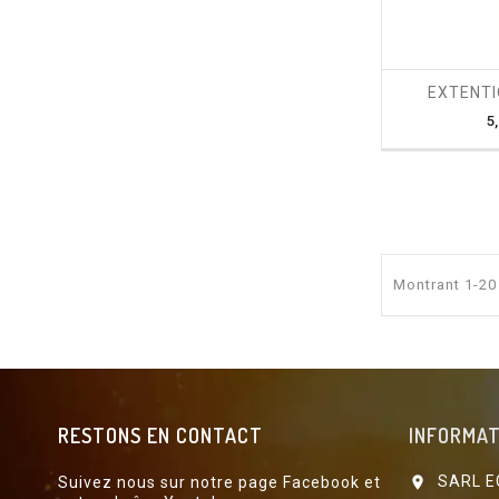
shopping_cart
EXTENTI
5
Montrant 1-20 
RESTONS EN CONTACT
INFORMAT
SARL E
Suivez nous sur notre page Facebook et
