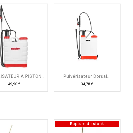
shopping_cart

shopping_cart

PULVERISATEUR A PISTON...
Pulvérisateur Dorsal...
Prix
Prix
49,90 €
34,78 €
Rupture de stock