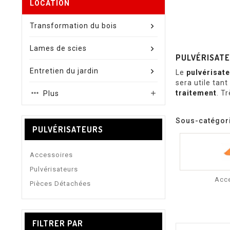
LOCATION
Transformation du bois
Lames de scies
PULVÉRISAT
Entretien du jardin
Le
pulvérisate
sera utile tan
traitement
. T
Plus

Sous-catégor
PULVÉRISATEURS
Accessoires
Pulvérisateurs
Acc
Pièces Détachées
FILTRER PAR