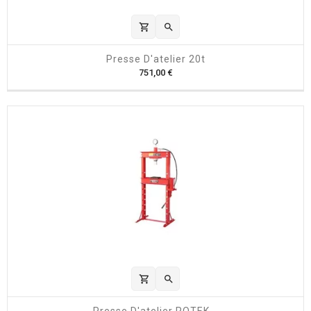
shopping_cart

Presse D'atelier 20t
P
751,00 €
r
i
x
shopping_cart

Presse D'atelier ROTEK...