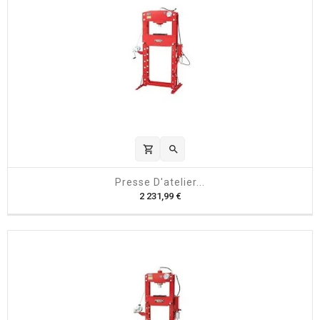
shopping_cart

Presse D'atelier...
P
2 231,99 €
r
i
x