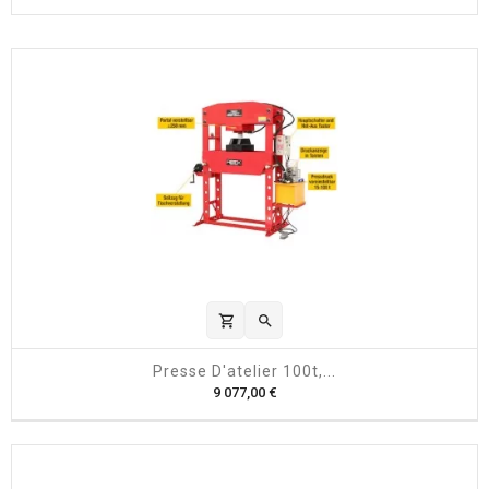
shopping_cart

Presse D'atelier 100t,...
P
9 077,00 €
r
i
x