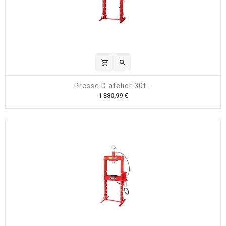
shopping_cart

Presse D'atelier 30t...
P
1 380,99 €
r
i
x