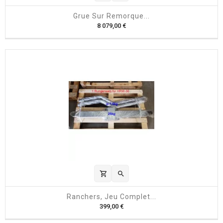
Grue Sur Remorque...
P
8 079,00 €
r
i
x
shopping_cart

Ranchers, Jeu Complet...
P
399,00 €
r