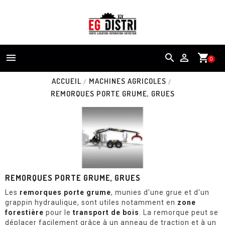


shopping_cart
0
ACCUEIL
MACHINES AGRICOLES
REMORQUES PORTE GRUME, GRUES
REMORQUES PORTE GRUME, GRUES
Les
remorques porte grume
, munies d'une grue et d'un
grappin hydraulique, sont utiles notamment en
zone
forestière
pour le
transport de bois
. La remorque peut se
déplacer facilement grâce à un anneau de traction et à un