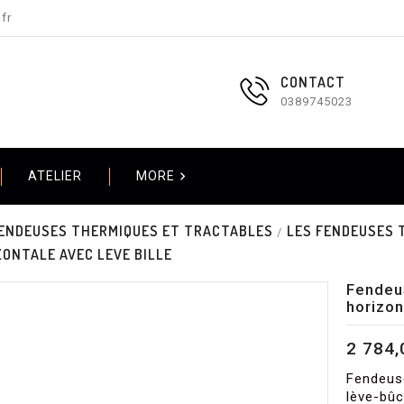
fr
CONTACT
0389745023

ATELIER
MORE
ENDEUSES THERMIQUES ET TRACTABLES
LES FENDEUSES 
ONTALE AVEC LEVE BILLE
Fendeu
horizon
2 784,
Fendeuse
lève-bûc