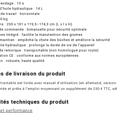
fendage : 15 s
d’huile hydraulique : 14 L
de travail : horizontale
90 kg
s : 230 x 101 x 119,5–174,3 cm (L x l x H)
e commande : bimanuelle pour sécurité optimale
es intégré : facilite la manutention des grumes
maintien : empêche la chute des bûches et améliore la sécurité
uile hydraulique : prolonge la durée de vie de l’appareil
de remorque : transportable (non homologué pour route)
tion CE : conforme aux normes européennes
on : robuste, haute qualité
s de livraison du produit
tractable est livrée avec manuel d’utilisation (en allemand, versi
ntée et prête à l’emploi moyennant un supplément de 250 € TTC, s
ités techniques du produit
 et performance