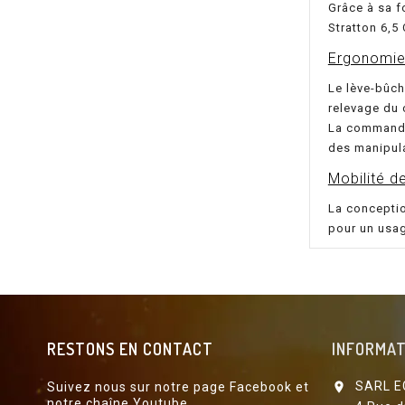
Grâce à sa f
Stratton 6,5 
Ergonomi
Le lève-bûch
relevage du 
La commande 
des manipul
Mobilité d
La conceptio
pour un usag
RESTONS EN CONTACT
INFORMAT
SARL E
Suivez nous sur notre page Facebook et

notre chaîne Youtube.