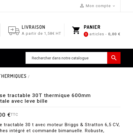

Mon compte

LIVRAISON
PANIER
shopping_cart
A partir de 1,58€ HT
articles -
0,00 €
0

THERMIQUES
se tractable 30T thermique 600mm
tale avec leve bille
00 €
TTC
 tractable 30 t avec moteur Briggs & Stratton 6,5 CV,
hes intégré et commande bimanuelle. Robuste,