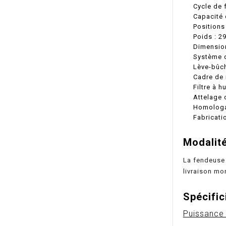
Cycle de 
Capacité 
Positions 
Poids : 2
Dimension
Système d
Lève-bûch
Cadre de 
Filtre à h
Attelage 
Homologa
Fabricati
Modalité
La fendeuse 
livraison mo
Spécific
Puissance