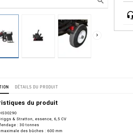


TION
DÉTAILS DU PRODUIT
istiques du produit
 HS30290
Briggs & Stratton, essence, 6,5 CV
fendage : 30 tonnes
 maximale des bûches : 600 mm