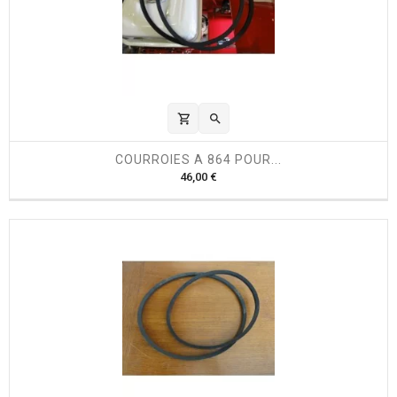
shopping_cart

COURROIES A 864 POUR...
P
46,00 €
r
i
x