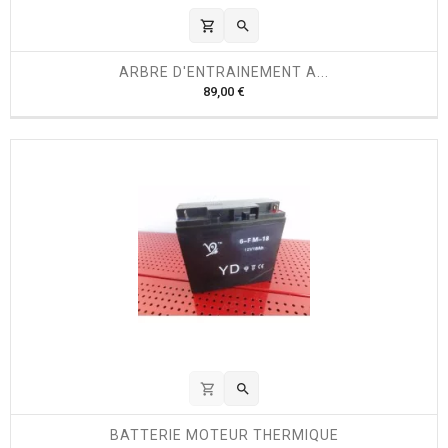
shopping_cart

ARBRE D'ENTRAINEMENT A...
P
89,00 €
r
i
x
shopping_cart

BATTERIE MOTEUR THERMIQUE