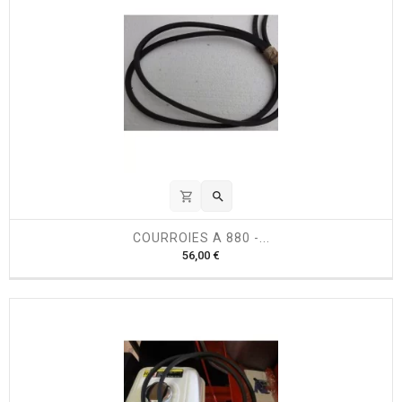
shopping_cart

COURROIES A 880 -...
P
56,00 €
r
i
x