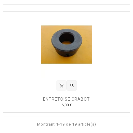
r
i
x
shopping_cart

ENTRETOISE CRABOT
P
6,00 €
r
i
x
Montrant 1-19 de 19 article(s)