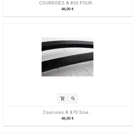
COURROIES A 850 POUR...
P
46,00 €
r
i
x
shopping_cart

Courroies A 870 Scie...
P
46,00 €
r
i
x