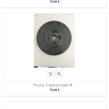
P
79,00 €
r
i
x
shopping_cart

Poulie Trapézoïdale À...
P
75,00 €
r
i
x