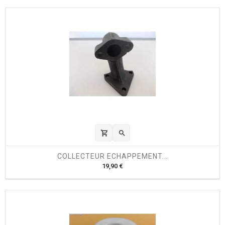
i
x
shopping_cart

COLLECTEUR ECHAPPEMENT...
P
19,90 €
r
i
x