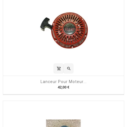
shopping_cart

Lanceur Pour Moteur...
P
42,00 €
r
i
x