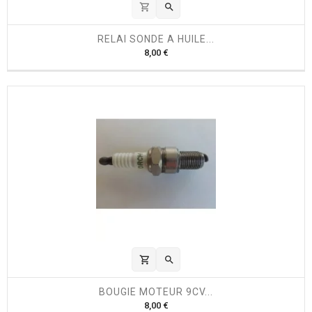
shopping_cart

RELAI SONDE A HUILE...
P
8,00 €
r
i
x
shopping_cart

BOUGIE MOTEUR 9CV...
P
8,00 €