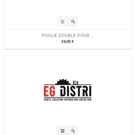
shopping_cart

POULIE DOUBLE POUR...
P
34,00 €
r
i
x
shopping_cart
