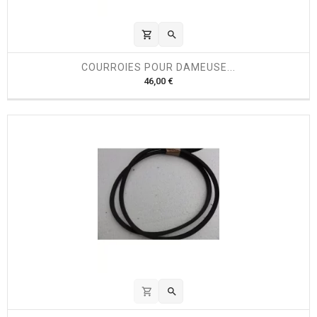
shopping_cart

COURROIES POUR DAMEUSE...
P
46,00 €
r
i
x
shopping_cart
