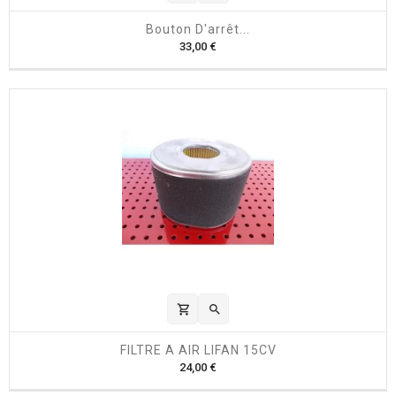
Bouton D'arrêt...
P
33,00 €
r
i
x
shopping_cart

FILTRE A AIR LIFAN 15CV
P
24,00 €
r