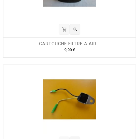
shopping_cart

CARTOUCHE FILTRE A AIR...
P
9,90 €
r
i
x