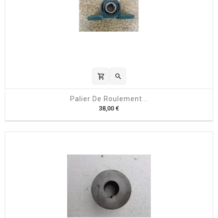
shopping_cart

Palier De Roulement...
P
38,00 €
r
i
x