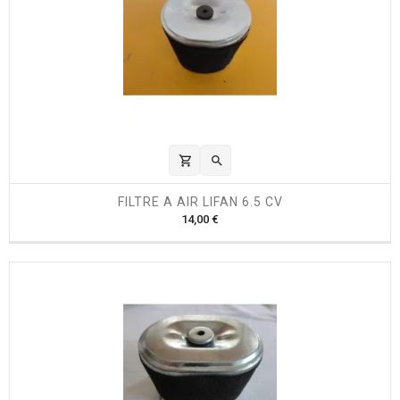
shopping_cart

FILTRE A AIR LIFAN 6.5 CV
P
14,00 €
r
i
x