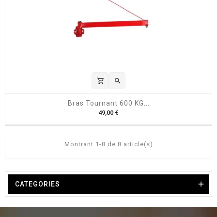
shopping_cart

Bras Tournant 600 KG...
P
49,00 €
r
i
x
Montrant 1-8 de 8 article(s)

CATEGORIES