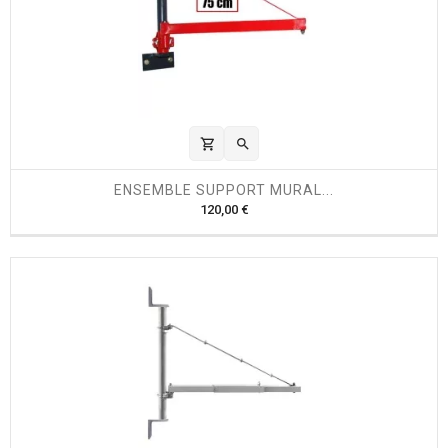
shopping_cart

ENSEMBLE SUPPORT MURAL...
P
120,00 €
r
i
x