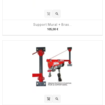
shopping_cart

Support Mural + Bras...
P
105,00 €
r
i
x
shopping_cart
