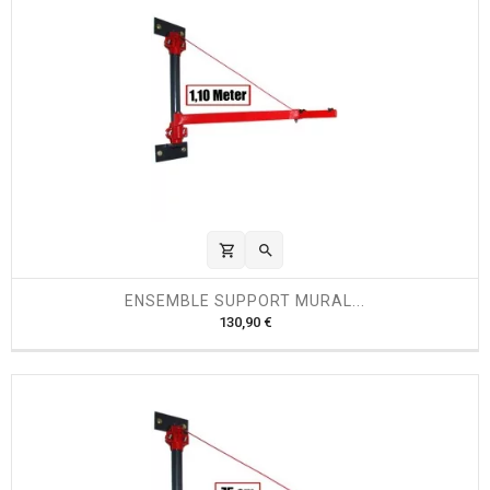
shopping_cart

ENSEMBLE SUPPORT MURAL...
P
130,90 €
r
i
x