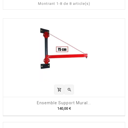
Montrant 1-8 de 8 article(s)
shopping_cart

Ensemble Support Mural...
P
140,00 €
r
i
x