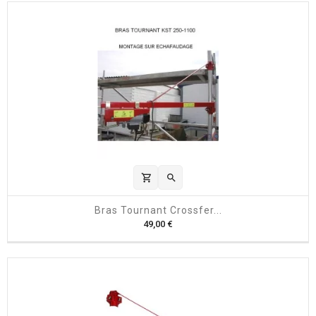
x
shopping_cart

Bras Tournant Crossfer...
P
49,00 €
r
i
x