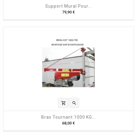
Support Mural Pour...
P
79,90 €
r
i
x
shopping_cart

Bras Tournant 1000 KG...
P
68,00 €
r
i