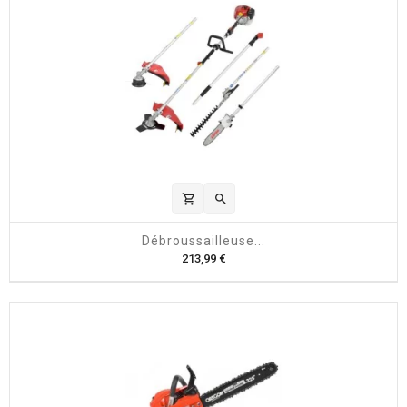
shopping_cart

Débroussailleuse...
P
213,99 €
r
i
x