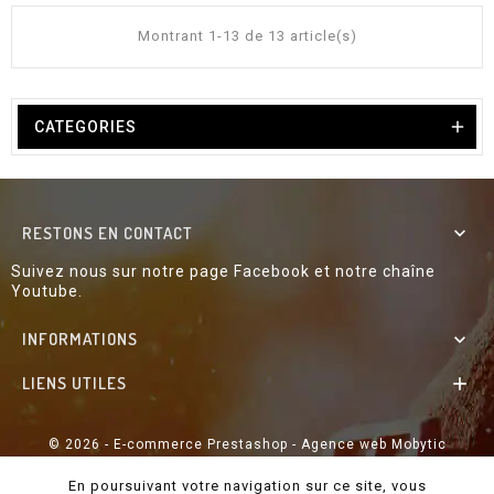
i
x
Montrant 1-13 de 13 article(s)

CATEGORIES
RESTONS EN CONTACT

Suivez nous sur notre page Facebook et notre chaîne
Youtube.
INFORMATIONS

LIENS UTILES

© 2026 - E-commerce Prestashop - Agence web Mobytic
En poursuivant votre navigation sur ce site, vous