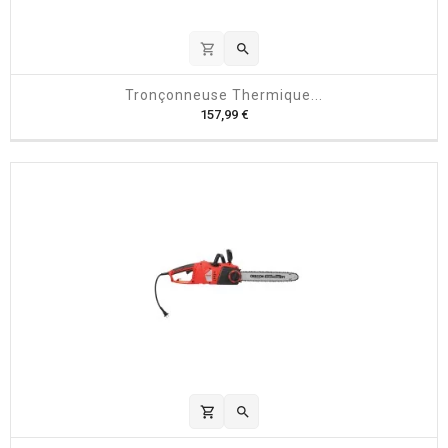
shopping_cart

Tronçonneuse Thermique...
P
157,99 €
r
i
x
shopping_cart
