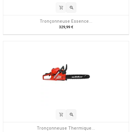
shopping_cart

Tronçonneuse Essence...
P
329,99 €
r
i
x
shopping_cart

Tronçonneuse Thermique...