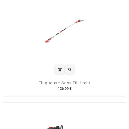
shopping_cart

Élagueuse Sans Fil Hecht
P
126,99 €
r
i
x