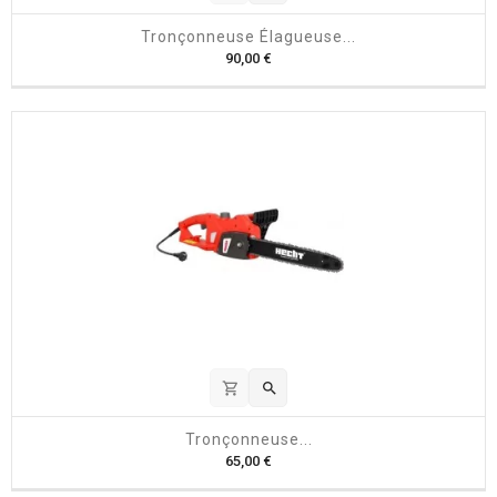
Tronçonneuse Élagueuse...
P
90,00 €
r
i
x
shopping_cart

Tronçonneuse...
P
65,00 €
r