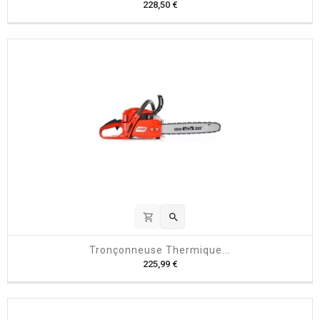
P
228,50 €
r
i
x
shopping_cart

Tronçonneuse Thermique...
P
225,99 €
r
i
x