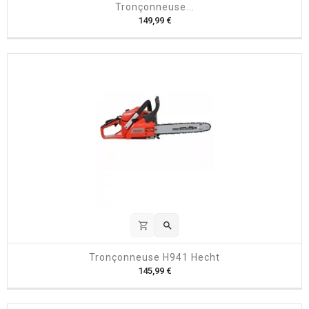
Tronçonneuse...
P
149,99 €
r
i
x
shopping_cart

Tronçonneuse H941 Hecht
P
145,99 €
r
i
x