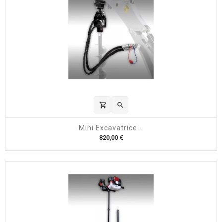
shopping_cart

Mini Excavatrice...
P
820,00 €
r
i
x