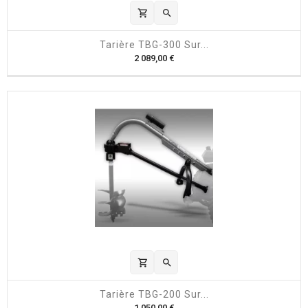
shopping_cart

Tarière TBG-300 Sur...
P
2 089,00 €
r
i
x
shopping_cart

Tarière TBG-200 Sur...
P
1 050,00 €