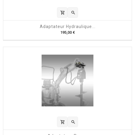
shopping_cart

Adaptateur Hydraulique...
P
195,00 €
r
i
x
shopping_cart
