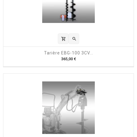
shopping_cart

Tarière EBG-100 3CV...
P
365,00 €
r
i
x