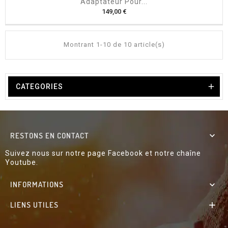
Adaptateur Pour...
P
149,00 €
r
i
x
Montrant 1-10 de 10 article(s)

CATEGORIES
RESTONS EN CONTACT

Suivez nous sur notre page Facebook et notre chaîne
Youtube.
INFORMATIONS

LIENS UTILES
