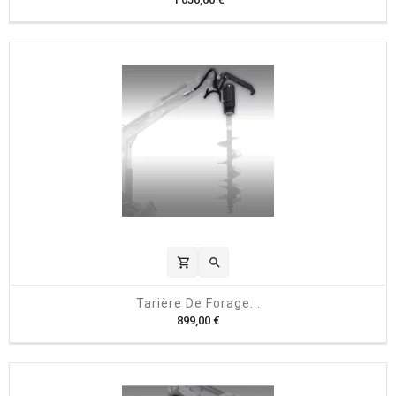
r
i
x
shopping_cart

Tarière De Forage...
P
899,00 €
r
i
x